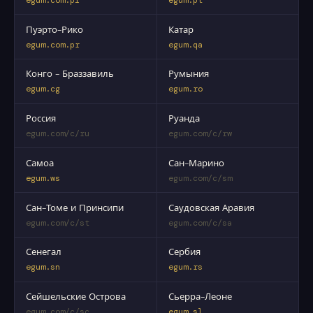
Пуэрто-Рико
Катар
egum.com.pr
egum.qa
Конго - Браззавиль
Румыния
egum.cg
egum.ro
Россия
Руанда
egum.com/c/ru
egum.com/c/rw
Самоа
Сан-Марино
egum.ws
egum.com/c/sm
Сан-Томе и Принсипи
Саудовская Аравия
egum.com/c/st
egum.com/c/sa
Сенегал
Сербия
egum.sn
egum.rs
Сейшельские Острова
Сьерра-Леоне
egum.com/c/sc
egum.sl