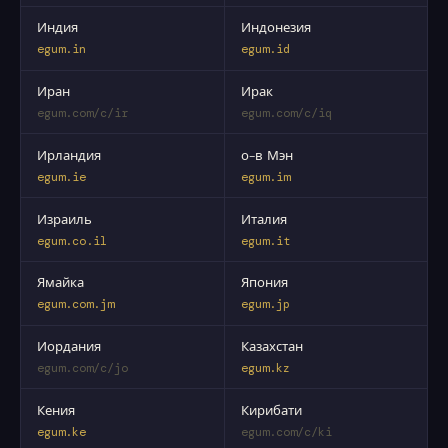
Индия
Индонезия
egum.in
egum.id
Иран
Ирак
egum.com/c/ir
egum.com/c/iq
Ирландия
о-в Мэн
egum.ie
egum.im
Израиль
Италия
egum.co.il
egum.it
Ямайка
Япония
egum.com.jm
egum.jp
Иордания
Казахстан
egum.com/c/jo
egum.kz
Кения
Кирибати
egum.ke
egum.com/c/ki