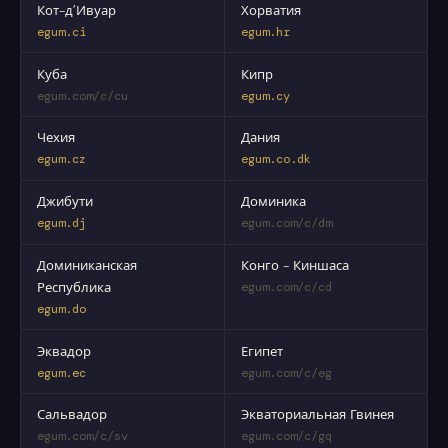
Кот-д’Ивуар
Хорватия
egum.ci
egum.hr
Куба
Кипр
egum.com/c/cu
egum.cy
Чехия
Дания
egum.cz
egum.co.dk
Джибути
Доминика
egum.dj
egum.com/c/dm
Доминиканская
Конго - Киншаса
Республика
egum.com/c/cd
egum.do
Эквадор
Египет
egum.ec
egum.com/c/eg
Сальвадор
Экваториальная Гвинея
egum.com/c/sv
egum.com/c/gq