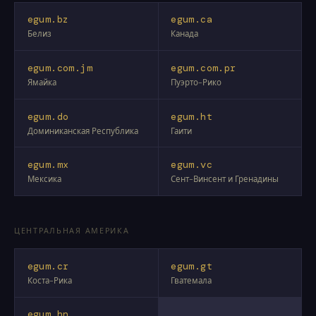
egum.bz
egum.ca
Белиз
Канада
egum.com.jm
egum.com.pr
Ямайка
Пуэрто-Рико
egum.do
egum.ht
Доминиканская Республика
Гаити
egum.mx
egum.vc
Мексика
Сент-Винсент и Гренадины
ЦЕНТРАЛЬНАЯ АМЕРИКА
egum.cr
egum.gt
Коста-Рика
Гватемала
egum.hn