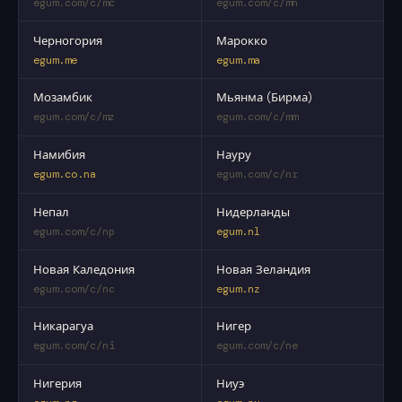
egum.com/c/mc
egum.com/c/mn
Черногория
Марокко
egum.me
egum.ma
Мозамбик
Мьянма (Бирма)
egum.com/c/mz
egum.com/c/mm
Намибия
Науру
egum.co.na
egum.com/c/nr
Непал
Нидерланды
egum.com/c/np
egum.nl
Новая Каледония
Новая Зеландия
egum.com/c/nc
egum.nz
Никарагуа
Нигер
egum.com/c/ni
egum.com/c/ne
Нигерия
Ниуэ