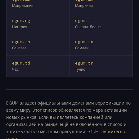
Мавритания
Маврикий
egum.ng
egum.sl
Нигерия
Сьерра-Леоне
egum.sn
egum.so
Сенегал
Сомали
egum.td
egum.tn
Чад
Тунис
EGUM владеет официальными доменами верификации по
всему миру. Этот список обновляется по мере активации
новых рынков. Если вы являетесь компанией или
организацией на рынке, ещё не включённом в список, и
хотите узнать о местном присутствии EGUM,
свяжитесь с
нами
.