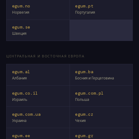
egum.no
egum.pt
Норвегия
Португалия
egum.se
Швеция
ЦЕНТРАЛЬНАЯ И ВОСТОЧНАЯ ЕВРОПА
egum.al
egum.ba
Албания
Босния и Герцеговина
egum.co.il
egum.com.pl
Израиль
Польша
egum.com.ua
egum.cz
Украина
Чехия
egum.ee
egum.gr