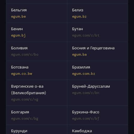
Бельгия
Белиз
egum.be
egum.bz
Бенин
Бутан
egum.bj
egum.com/c/bt
Боливия
Босния и Герцеговина
egum.com/c/bo
egum.ba
Ботсвана
Бразилия
egum.co.bw
egum.com.br
Виргинские о-ва
Бруней-Даруссалам
(Великобритания)
egum.com/c/bn
egum.com/c/vg
Болгария
Буркина-Фасо
egum.com/c/bg
egum.com/c/bf
Бурунди
Камбоджа