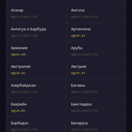
Алжир
Ангола
egum.com/c/dz
egum.com/c/ao
Антигуа и Барбуда
Аргентина
egum.com/c/ag
egum.ar
Армения
Аруба
egum.am
egum.com/c/aw
Австралия
Австрия
egum.au
egum.at
Азербайджан
Багамы
egum.com/c/az
egum.com/c/bs
Бахрейн
Бангладеш
egum.bh
egum.com/c/bd
Барбадос
Беларусь
egum.com/c/bb
egum.com/c/by