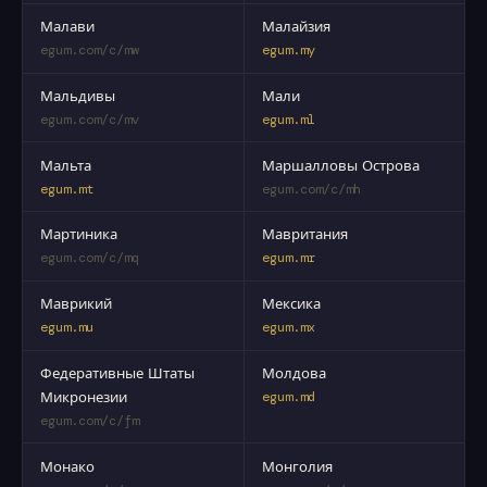
Малави
Малайзия
egum.com/c/mw
egum.my
Мальдивы
Мали
egum.com/c/mv
egum.ml
Мальта
Маршалловы Острова
egum.mt
egum.com/c/mh
Мартиника
Мавритания
egum.com/c/mq
egum.mr
Маврикий
Мексика
egum.mu
egum.mx
Федеративные Штаты
Молдова
Микронезии
egum.md
egum.com/c/fm
Монако
Монголия