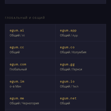
ГЛОБАЛЬНЫЙ И ОБЩИЙ
egum.ai
egum.app
Общий / AI
Общий / App
egum.cc
egum.co
Общий
Общий / Колумбия
egum.com
egum.gg
Глобальный
Общий / Гернси
egum.im
egum.io
о-в Мэн
Общий / Tech
egum.me
egum.net
Общий / Черногория
Общий