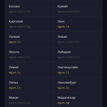
Косово
Кувейт
egum.com/c/xk
egum.com/c/kw
Киргизия
Лаос
egum.com/c/kg
egum.la
Латвия
Ливан
egum.lv
egum.com/c/lb
Лесото
Либерия
egum.com/c/ls
egum.com/c/lr
Ливия
Лихтенштейн
egum.ly
egum.li
Литва
Люксембург
egum.lt
egum.lu
Макао
Мадагаскар
egum.com/c/mo
egum.mg