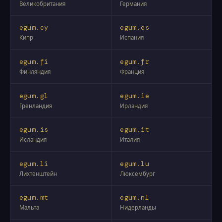
Великобритания
Германия
egum.cy
egum.es
Кипр
Испания
egum.fi
egum.fr
Финляндия
Франция
egum.gl
egum.ie
Гренландия
Ирландия
egum.is
egum.it
Исландия
Италия
egum.li
egum.lu
Лихтенштейн
Люксембург
egum.mt
egum.nl
Мальта
Нидерланды