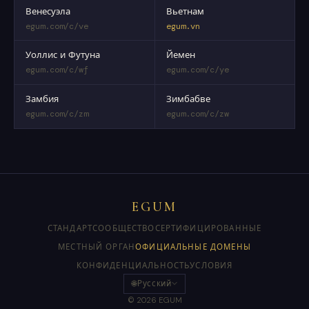
Венесуэла
Вьетнам
egum.com/c/ve
egum.vn
Уоллис и Футуна
Йемен
egum.com/c/wf
egum.com/c/ye
Замбия
Зимбабве
egum.com/c/zm
egum.com/c/zw
EGUM
СТАНДАРТ
СООБЩЕСТВО
СЕРТИФИЦИРОВАННЫЕ
МЕСТНЫЙ ОРГАН
ОФИЦИАЛЬНЫЕ ДОМЕНЫ
КОНФИДЕНЦИАЛЬНОСТЬ
УСЛОВИЯ
🌐
Русский
© 2026 EGUM