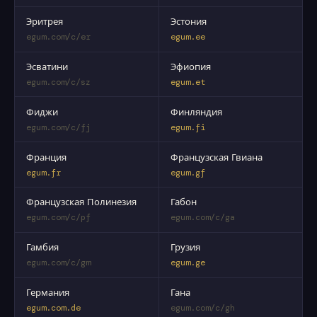
Эритрея
Эстония
egum.com/c/er
egum.ee
Эсватини
Эфиопия
egum.com/c/sz
egum.et
Фиджи
Финляндия
egum.com/c/fj
egum.fi
Франция
Французская Гвиана
egum.fr
egum.gf
Французская Полинезия
Габон
egum.com/c/pf
egum.com/c/ga
Гамбия
Грузия
egum.com/c/gm
egum.ge
Германия
Гана
egum.com.de
egum.com/c/gh