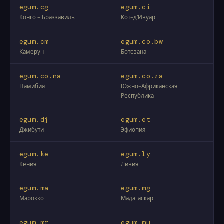
egum.cg
egum.ci
Конго - Браззавиль
Кот-д’Ивуар
egum.cm
egum.co.bw
Камерун
Ботсвана
egum.co.na
egum.co.za
Намибия
Южно-Африканская
Республика
egum.dj
egum.et
Джибути
Эфиопия
egum.ke
egum.ly
Кения
Ливия
egum.ma
egum.mg
Марокко
Мадагаскар
egum.mr
egum.mu