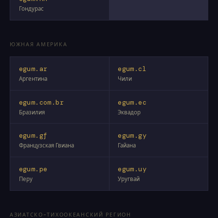
Гондурас
ЮЖНАЯ АМЕРИКА
egum.ar
egum.cl
Аргентина
Чили
egum.com.br
egum.ec
Бразилия
Эквадор
egum.gf
egum.gy
Французская Гвиана
Гайана
egum.pe
egum.uy
Перу
Уругвай
АЗИАТСКО-ТИХООКЕАНСКИЙ РЕГИОН