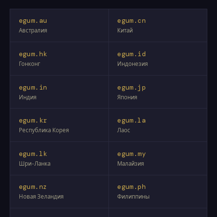
egum.au
egum.cn
Австралия
Китай
egum.hk
egum.id
Гонконг
Индонезия
egum.in
egum.jp
Индия
Япония
egum.kr
egum.la
Республика Корея
Лаос
egum.lk
egum.my
Шри-Ланка
Малайзия
egum.nz
egum.ph
Новая Зеландия
Филиппины