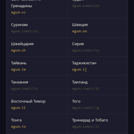
Гренадины
egum.com/c/sd
egum.vc
Суринам
Швеция
egum.com/c/sr
egum.se
Швейцария
Сирия
egum.ch
egum.com/c/sy
Тайвань
Таджикистан
egum.tw
egum.tj
Танзания
Таиланд
egum.com/c/tz
egum.com/c/th
Восточный Тимор
Того
egum.tl
egum.com/c/tg
Тонга
Тринидад и Тобаго
egum.to
egum.com/c/tt