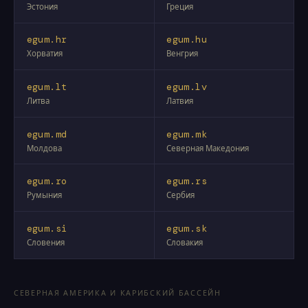
Эстония
Греция
egum.hr
egum.hu
Хорватия
Венгрия
egum.lt
egum.lv
Литва
Латвия
egum.md
egum.mk
Молдова
Северная Македония
egum.ro
egum.rs
Румыния
Сербия
egum.si
egum.sk
Словения
Словакия
СЕВЕРНАЯ АМЕРИКА И КАРИБСКИЙ БАССЕЙН