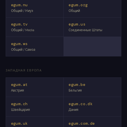
egum.nu
egum.org
Общий / Ниуэ
Общий
egum.tv
egum.us
Общий / Media
Соединенные Штаты
egum.ws
Общий / Самоа
ЗАПАДНАЯ ЕВРОПА
egum.at
egum.be
Австрия
Бельгия
egum.ch
egum.co.dk
Швейцария
Дания
egum.uk
egum.com.de