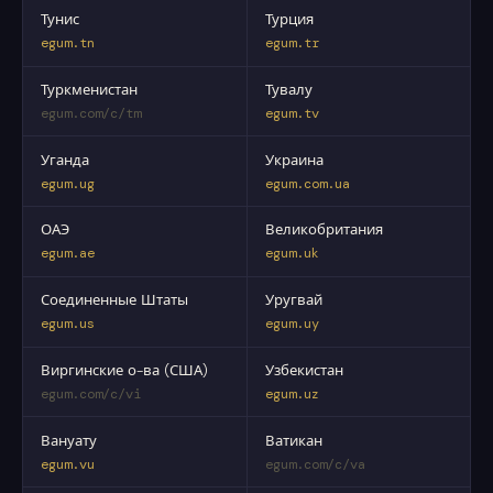
Тунис
Турция
egum.tn
egum.tr
Туркменистан
Тувалу
egum.com/c/tm
egum.tv
Уганда
Украина
egum.ug
egum.com.ua
ОАЭ
Великобритания
egum.ae
egum.uk
Соединенные Штаты
Уругвай
egum.us
egum.uy
Виргинские о-ва (США)
Узбекистан
egum.com/c/vi
egum.uz
Вануату
Ватикан
egum.vu
egum.com/c/va