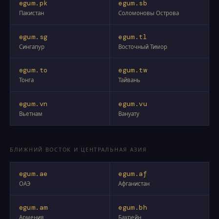
egum.pk
egum.sb
Пакистан
Соломоновы Острова
egum.sg
egum.tl
Сингапур
Восточный Тимор
egum.to
egum.tw
Тонга
Тайвань
egum.vn
egum.vu
Вьетнам
Вануату
БЛИЖНИЙ ВОСТОК И ЦЕНТРАЛЬНАЯ АЗИЯ
egum.ae
egum.af
ОАЭ
Афганистан
egum.am
egum.bh
Армения
Бахрейн