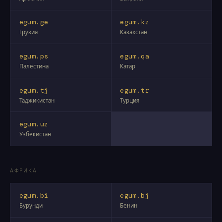
egum.ge
egum.kz
Грузия
Казахстан
egum.ps
egum.qa
Палестина
Катар
egum.tj
egum.tr
Таджикистан
Турция
egum.uz
Узбекистан
АФРИКА
egum.bi
egum.bj
Бурунди
Бенин