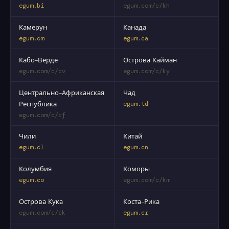
egum.bi
egum.com/c/kh
Камерун
Канада
egum.cm
egum.ca
Кабо-Верде
Острова Кайман
egum.com/c/cv
egum.com/c/ky
Центрально-Африканская
Чад
Республика
egum.td
egum.com/c/cf
Чили
Китай
egum.cl
egum.cn
Колумбия
Коморы
egum.co
egum.com/c/km
Острова Кука
Коста-Рика
egum.com/c/ck
egum.cr