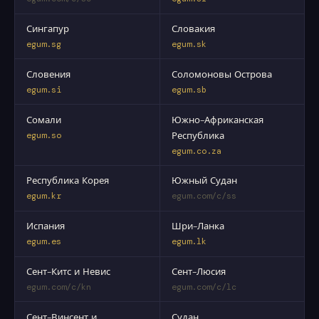
Сингапур
Словакия
egum.sg
egum.sk
Словения
Соломоновы Острова
egum.si
egum.sb
Сомали
Южно-Африканская
egum.so
Республика
egum.co.za
Республика Корея
Южный Судан
egum.kr
egum.com/c/ss
Испания
Шри-Ланка
egum.es
egum.lk
Сент-Китс и Невис
Сент-Люсия
egum.com/c/kn
egum.com/c/lc
Сент-Винсент и
Судан