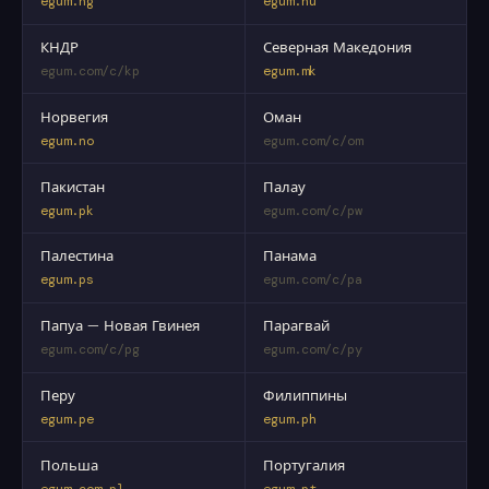
egum.ng
egum.nu
КНДР
Северная Македония
egum.com/c/kp
egum.mk
Норвегия
Оман
egum.no
egum.com/c/om
Пакистан
Палау
egum.pk
egum.com/c/pw
Палестина
Панама
egum.ps
egum.com/c/pa
Папуа — Новая Гвинея
Парагвай
egum.com/c/pg
egum.com/c/py
Перу
Филиппины
egum.pe
egum.ph
Польша
Португалия
egum.com.pl
egum.pt