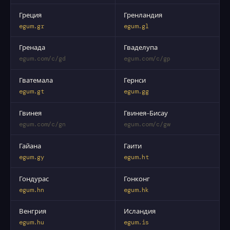
Греция
Гренландия
egum.gr
egum.gl
Гренада
Гваделупа
egum.com/c/gd
egum.com/c/gp
Гватемала
Гернси
egum.gt
egum.gg
Гвинея
Гвинея-Бисау
egum.com/c/gn
egum.com/c/gw
Гайана
Гаити
egum.gy
egum.ht
Гондурас
Гонконг
egum.hn
egum.hk
Венгрия
Исландия
egum.hu
egum.is