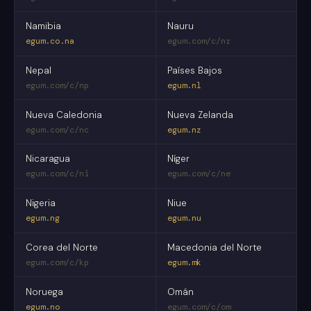
Namibia
Nauru
egum.co.na
egum.com/c/nr
Nepal
Países Bajos
egum.com/c/np
egum.nl
Nueva Caledonia
Nueva Zelanda
egum.com/c/nc
egum.nz
Nicaragua
Níger
egum.com/c/ni
egum.com/c/ne
Nigeria
Niue
egum.ng
egum.nu
Corea del Norte
Macedonia del Norte
egum.com/c/kp
egum.mk
Noruega
Omán
egum.no
egum.com/c/om