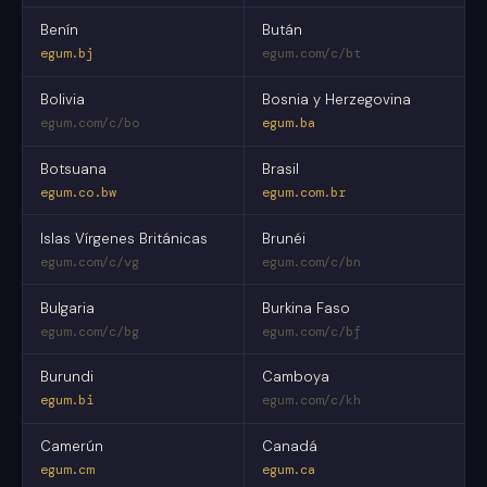
Benín
Bután
egum.bj
egum.com/c/bt
Bolivia
Bosnia y Herzegovina
egum.com/c/bo
egum.ba
Botsuana
Brasil
egum.co.bw
egum.com.br
Islas Vírgenes Británicas
Brunéi
egum.com/c/vg
egum.com/c/bn
Bulgaria
Burkina Faso
egum.com/c/bg
egum.com/c/bf
Burundi
Camboya
egum.bi
egum.com/c/kh
Camerún
Canadá
egum.cm
egum.ca