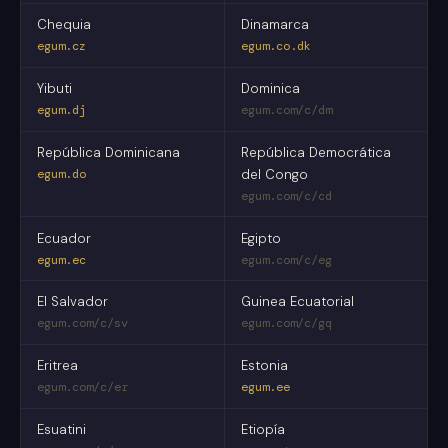
Chequia
Dinamarca
egum.cz
egum.co.dk
Yibuti
Dominica
egum.dj
egum.com/c/dm
República Dominicana
República Democrática
egum.do
del Congo
egum.com/c/cd
Ecuador
Egipto
egum.ec
egum.com/c/eg
El Salvador
Guinea Ecuatorial
egum.com/c/sv
egum.com/c/gq
Eritrea
Estonia
egum.com/c/er
egum.ee
Esuatini
Etiopía