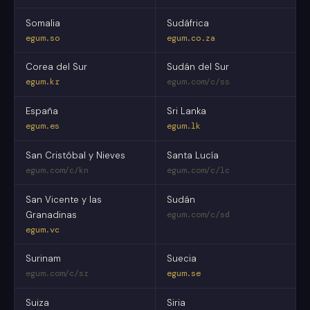
Somalia
Sudáfrica
egum.so
egum.co.za
Corea del Sur
Sudán del Sur
egum.kr
egum.com/c/ss
España
Sri Lanka
egum.es
egum.lk
San Cristóbal y Nieves
Santa Lucía
egum.com/c/kn
egum.com/c/lc
San Vicente y las
Sudán
Granadinas
egum.com/c/sd
egum.vc
Surinam
Suecia
egum.com/c/sr
egum.se
Suiza
Siria