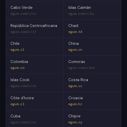
Cabo Verde
Islas Caimán
egum.com/c/cv
egum.com/c/ky
República Centroafricana
Chad
egum.com/c/cf
egum.td
Chile
China
egum.cl
egum.cn
Colombia
Comoras
egum.co
egum.com/c/km
Islas Cook
Costa Rica
egum.com/c/ck
egum.cr
Côte d’Ivoire
Croacia
egum.ci
egum.hr
Cuba
Chipre
egum.com/c/cu
egum.cy