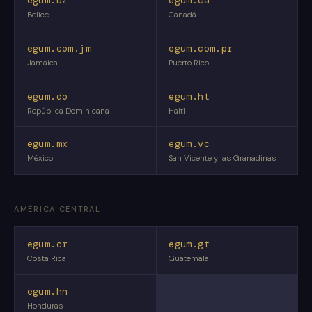
egum.bz
egum.ca
Belice
Canadá
egum.com.jm
egum.com.pr
Jamaica
Puerto Rico
egum.do
egum.ht
República Dominicana
Haití
egum.mx
egum.vc
México
San Vicente y las Granadinas
AMÉRICA CENTRAL
egum.cr
egum.gt
Costa Rica
Guatemala
egum.hn
Honduras