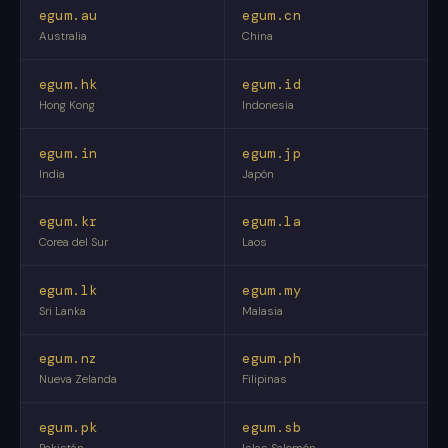
egum.au
egum.cn
Australia
China
egum.hk
egum.id
Hong Kong
Indonesia
egum.in
egum.jp
India
Japón
egum.kr
egum.la
Corea del Sur
Laos
egum.lk
egum.my
Sri Lanka
Malasia
egum.nz
egum.ph
Nueva Zelanda
Filipinas
egum.pk
egum.sb