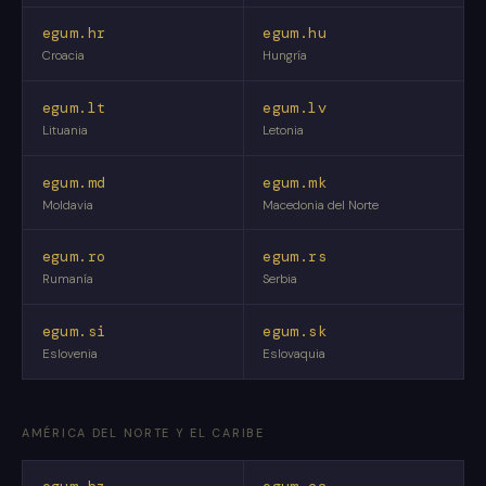
egum.hr
egum.hu
Croacia
Hungría
egum.lt
egum.lv
Lituania
Letonia
egum.md
egum.mk
Moldavia
Macedonia del Norte
egum.ro
egum.rs
Rumanía
Serbia
egum.si
egum.sk
Eslovenia
Eslovaquia
AMÉRICA DEL NORTE Y EL CARIBE