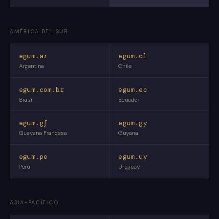
AMÉRICA DEL SUR
egum.ar
egum.cl
Argentina
Chile
egum.com.br
egum.ec
Brasil
Ecuador
egum.gf
egum.gy
Guayana Francesa
Guyana
egum.pe
egum.uy
Perú
Uruguay
ASIA-PACÍFICO