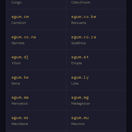
Congo
Côte d’Ivoire
egum.cm
egum.co.bw
Camerún
Botsuana
egum.co.na
egum.co.za
Namibia
Sudáfrica
egum.dj
egum.et
Yibuti
Etiopía
egum.ke
egum.ly
Kenia
Libia
egum.ma
egum.mg
Marruecos
Madagascar
egum.mr
egum.mu
Mauritania
Mauricio