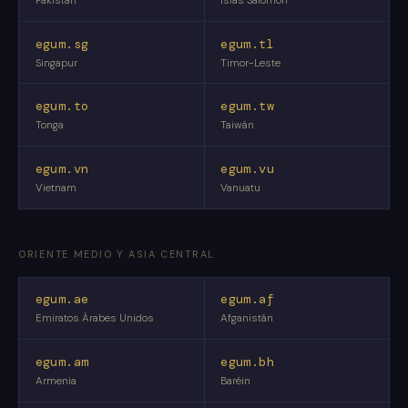
Pakistán
Islas Salomón
egum.sg
egum.tl
Singapur
Timor-Leste
egum.to
egum.tw
Tonga
Taiwán
egum.vn
egum.vu
Vietnam
Vanuatu
ORIENTE MEDIO Y ASIA CENTRAL
egum.ae
egum.af
Emiratos Árabes Unidos
Afganistán
egum.am
egum.bh
Armenia
Baréin