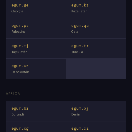
egum.ge
egum.kz
Georgia
Kazajistán
egum.ps
egum.qa
Palestina
Catar
egum.tj
egum.tr
Tayikistán
Turquía
egum.uz
Uzbekistán
ÁFRICA
egum.bi
egum.bj
Burundi
Benín
egum.cg
egum.ci