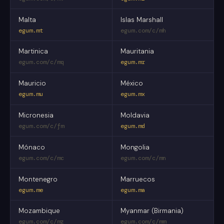
Malta
Islas Marshall
egum.mt
egum.com/c/mh
Martinica
Mauritania
egum.com/c/mq
egum.mr
Mauricio
México
egum.mu
egum.mx
Micronesia
Moldavia
egum.com/c/fm
egum.md
Mónaco
Mongolia
egum.com/c/mc
egum.com/c/mn
Montenegro
Marruecos
egum.me
egum.ma
Mozambique
Myanmar (Birmania)
egum.com/c/mz
egum.com/c/mm