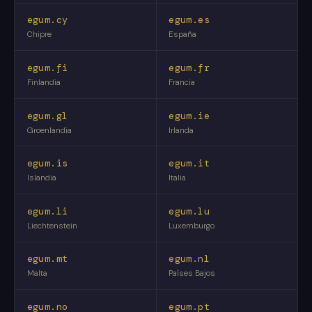
egum.cy
egum.es
Chipre
España
egum.fi
egum.fr
Finlandia
Francia
egum.gl
egum.ie
Groenlandia
Irlanda
egum.is
egum.it
Islandia
Italia
egum.li
egum.lu
Liechtenstein
Luxemburgo
egum.mt
egum.nl
Malta
Países Bajos
egum.no
egum.pt