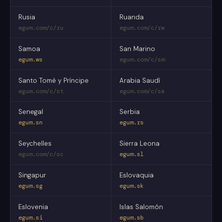
Rusia
Ruanda
egum.com/c/ru
egum.com/c/rw
Samoa
San Marino
egum.ws
egum.com/c/sm
Santo Tomé y Príncipe
Arabia Saudí
egum.com/c/st
egum.com/c/sa
Senegal
Serbia
egum.sn
egum.rs
Seychelles
Sierra Leona
egum.com/c/sc
egum.sl
Singapur
Eslovaquia
egum.sg
egum.sk
Eslovenia
Islas Salomón
egum.si
egum.sb