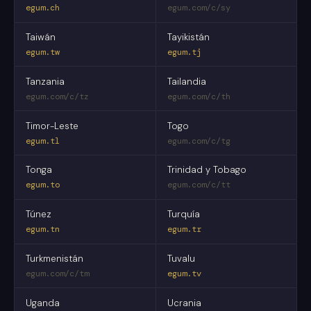
egum.ch
egum.com/c/sy
Taiwán
Tayikistán
egum.tw
egum.tj
Tanzania
Tailandia
egum.com/c/tz
egum.com/c/th
Timor-Leste
Togo
egum.tl
egum.com/c/tg
Tonga
Trinidad y Tobago
egum.to
egum.com/c/tt
Túnez
Turquía
egum.tn
egum.tr
Turkmenistán
Tuvalu
egum.com/c/tm
egum.tv
Uganda
Ucrania