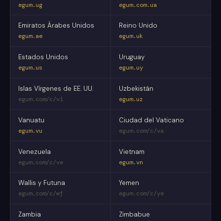
egum.ug
egum.com.ua
Emiratos Árabes Unidos
Reino Unido
egum.ae
egum.uk
Estados Unidos
Uruguay
egum.us
egum.uy
Islas Vírgenes de EE. UU.
Uzbekistán
egum.com/c/vi
egum.uz
Vanuatu
Ciudad del Vaticano
egum.vu
egum.com/c/va
Venezuela
Vietnam
egum.com/c/ve
egum.vn
Wallis y Futuna
Yemen
egum.com/c/wf
egum.com/c/ye
Zambia
Zimbabue