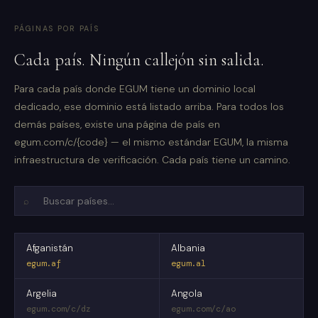
PÁGINAS POR PAÍS
Cada país. Ningún callejón sin salida.
Para cada país donde EGUM tiene un dominio local
dedicado, ese dominio está listado arriba. Para todos los
demás países, existe una página de país en
egum.com/c/{code} — el mismo estándar EGUM, la misma
infraestructura de verificación. Cada país tiene un camino.
⌕
Afganistán
Albania
egum.af
egum.al
Argelia
Angola
egum.com/c/dz
egum.com/c/ao