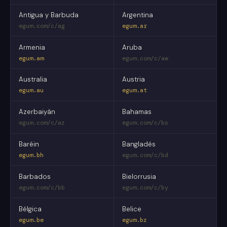
Antigua y Barbuda
Argentina
egum.com/c/ag
egum.ar
Armenia
Aruba
egum.am
egum.com/c/aw
Australia
Austria
egum.au
egum.at
Azerbaiyán
Bahamas
egum.com/c/az
egum.com/c/bs
Baréin
Bangladés
egum.bh
egum.com/c/bd
Barbados
Bielorrusia
egum.com/c/bb
egum.com/c/by
Bélgica
Belice
egum.be
egum.bz