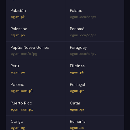
Pakistán
Palaos
egum.pk
egum.com/c/pw
Palestina
Panamá
egum.ps
egum.com/c/pa
Papúa Nueva Guinea
Paraguay
egum.com/c/pg
egum.com/c/py
Perú
Filipinas
egum.pe
egum.ph
Polonia
Portugal
egum.com.pl
egum.pt
Puerto Rico
Catar
egum.com.pr
egum.qa
Congo
Rumanía
egum.cg
egum.ro