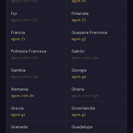
egum.com/c/sz
egum.et
Fiyi
Finlandia
egum.com/c/fj
egum.fi
Francia
Guayana Francesa
egum.fr
egum.gf
Polinesia Francesa
Gabón
egum.com/c/pf
egum.com/c/ga
Gambia
Georgia
egum.com/c/gm
egum.ge
Alemania
Ghana
egum.com.de
egum.com/c/gh
Grecia
Groenlandia
egum.gr
egum.gl
Granada
Guadalupe