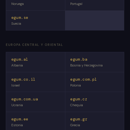
Noruega
Portugal
egum.se
Suecia
EUROPA CENTRAL Y ORIENTAL
egum.al
egum.ba
Albania
Bosnia y Herzegovina
egum.co.il
egum.com.pl
Israel
Polonia
egum.com.ua
egum.cz
Ucrania
Chequia
egum.ee
egum.gr
Estonia
Grecia