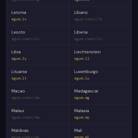
Letonia
Líbano
egum.lv
egum.com/c/lb
Lesoto
Liberia
egum.com/c/ls
egum.com/c/lr
Libia
Liechtenstein
egum.ly
egum.li
Lituania
Luxemburgo
egum.lt
egum.lu
Macao
Madagascar
egum.com/c/mo
egum.mg
Malaui
Malasia
egum.com/c/mw
egum.my
Maldivas
Mali
egum.com/c/mv
egum.ml