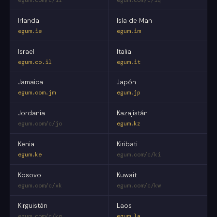
Irlanda
Isla de Man
egum.ie
egum.im
Israel
Italia
egum.co.il
egum.it
Jamaica
Japón
egum.com.jm
egum.jp
Jordania
Kazajistán
egum.com/c/jo
egum.kz
Kenia
Kiribati
egum.ke
egum.com/c/ki
Kosovo
Kuwait
egum.com/c/xk
egum.com/c/kw
Kirguistán
Laos
egum.com/c/kg
egum.la