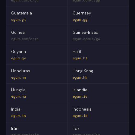
egum.com/c/gd
egum.com/c/gp
Guatemala
Guernsey
egum.gt
egum.gg
Guinea
Guinea-Bisáu
egum.com/c/gn
egum.com/c/gw
Guyana
Haití
egum.gy
egum.ht
Honduras
Hong Kong
egum.hn
egum.hk
Hungría
Islandia
egum.hu
egum.is
India
Indonesia
egum.in
egum.id
Irán
Irak
egum.com/c/ir
egum.com/c/iq