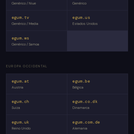
Genérico / Niue
Genérico
egum.tv
egum.us
Genérico / Media
Estados Unidos
egum.ws
Genérico / Samoa
EUROPA OCCIDENTAL
egum.at
egum.be
Austria
Bélgica
egum.ch
egum.co.dk
Suiza
Dinamarca
egum.uk
egum.com.de
Reino Unido
Alemania