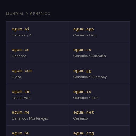
MUNDIAL Y GENÉRICO
egum.ai
egum.app
Genérico / AI
Genérico / App
egum.cc
egum.co
Genérico
Genérico / Colombia
egum.com
egum.gg
Global
Genérico / Guernsey
egum.im
egum.io
Isla de Man
Genérico / Tech
egum.me
egum.net
Genérico / Montenegro
Genérico
egum.nu
egum.org