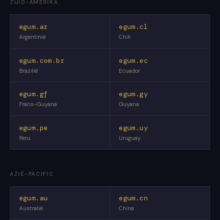
ZUID-AMERIKA
egum.ar
egum.cl
Argentinië
Chili
egum.com.br
egum.ec
Brazilië
Ecuador
egum.gf
egum.gy
Frans-Guyana
Guyana
egum.pe
egum.uy
Peru
Uruguay
AZIË-PACIFIC
egum.au
egum.cn
Australië
China