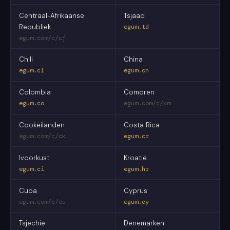
Centraal-Afrikaanse
Tsjaad
Republiek
egum.td
egum.com/c/cf
Chili
China
egum.cl
egum.cn
Colombia
Comoren
egum.co
egum.com/c/km
Cookeilanden
Costa Rica
egum.com/c/ck
egum.cr
Ivoorkust
Kroatië
egum.ci
egum.hr
Cuba
Cyprus
egum.com/c/cu
egum.cy
Tsjechië
Denemarken