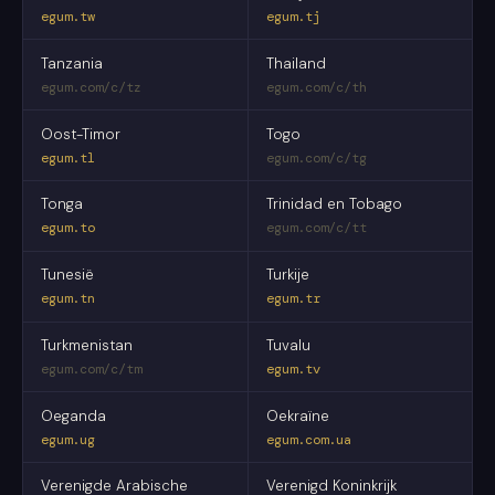
egum.tw
egum.tj
Tanzania
Thailand
egum.com/c/tz
egum.com/c/th
Oost-Timor
Togo
egum.tl
egum.com/c/tg
Tonga
Trinidad en Tobago
egum.to
egum.com/c/tt
Tunesië
Turkije
egum.tn
egum.tr
Turkmenistan
Tuvalu
egum.com/c/tm
egum.tv
Oeganda
Oekraïne
egum.ug
egum.com.ua
Verenigde Arabische
Verenigd Koninkrijk