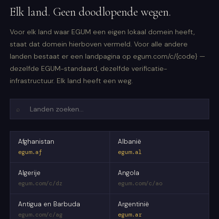
Elk land. Geen doodlopende wegen.
Voor elk land waar EGUM een eigen lokaal domein heeft,
staat dat domein hierboven vermeld. Voor alle andere
landen bestaat er een landpagina op egum.com/c/{code} —
dezelfde EGUM-standaard, dezelfde verificatie-
infrastructuur. Elk land heeft een weg.
⌕
Afghanistan
Albanië
egum.af
egum.al
Algerije
Angola
egum.com/c/dz
egum.com/c/ao
Antigua en Barbuda
Argentinië
egum.com/c/ag
egum.ar