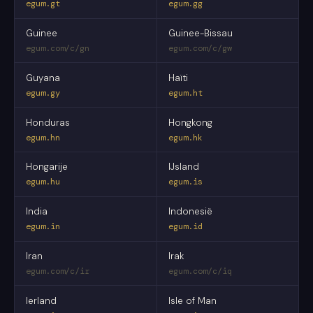
egum.gt
egum.gg
Guinee
Guinee-Bissau
egum.com/c/gn
egum.com/c/gw
Guyana
Haïti
egum.gy
egum.ht
Honduras
Hongkong
egum.hn
egum.hk
Hongarije
IJsland
egum.hu
egum.is
India
Indonesië
egum.in
egum.id
Iran
Irak
egum.com/c/ir
egum.com/c/iq
Ierland
Isle of Man