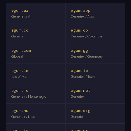
egum.ai
egum.app
Generiek / AI
Generiek / App
egum.cc
egum.co
Generiek
Generiek / Colombia
egum.com
egum.gg
Globaal
Generiek / Guernsey
egum.im
egum.io
Isle of Man
Generiek / Tech
egum.me
egum.net
Generiek / Montenegro
Generiek
egum.nu
egum.org
Generiek / Niue
Generiek
egum.tv
egum.us