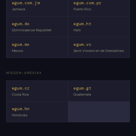
egum.com.jm
egum.com.pr
Jamaica
Puerto Rico
egum.do
egum.ht
Dominicaanse Republiek
Haïti
egum.mx
egum.vc
Mexico
Saint Vincent en de Grenadines
MIDDEN-AMERIKA
egum.cr
egum.gt
Costa Rica
Guatemala
egum.hn
Honduras