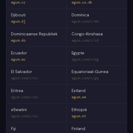
egum.cz
egum.co.dk
Djibouti
Dominica
egum.dj
egum.com/c/dm
Dominicaanse Republiek
Congo-Kinshasa
egum.do
egum.com/c/cd
Ecuador
Egypte
egum.ec
egum.com/c/eg
El Salvador
Equatoriaal-Guinea
egum.com/c/sv
egum.com/c/gq
Eritrea
Estland
egum.com/c/er
egum.ee
eSwatini
Ethiopië
egum.com/c/sz
egum.et
Fiji
Finland