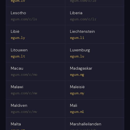
egum.lv
egum.com/c/lb
Lesotho
Liberia
egum.com/c/ls
egum.com/c/lr
Libië
Liechtenstein
egum.ly
egum.li
Litouwen
Luxemburg
egum.lt
egum.lu
Macau
Madagaskar
egum.com/c/mo
egum.mg
Malawi
Maleisië
egum.com/c/mw
egum.my
Maldiven
Mali
egum.com/c/mv
egum.ml
Malta
Marshalleilanden