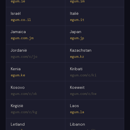
egum.ie
egum.im
Israël
Italië
egum.co.il
egum.it
Jamaica
Japan
egum.com.jm
egum.jp
Jordanië
Kazachstan
egum.com/c/jo
egum.kz
Kenia
Kiribati
egum.ke
egum.com/c/ki
Kosovo
Koeweit
egum.com/c/xk
egum.com/c/kw
Kirgizië
Laos
egum.com/c/kg
egum.la
Letland
Libanon