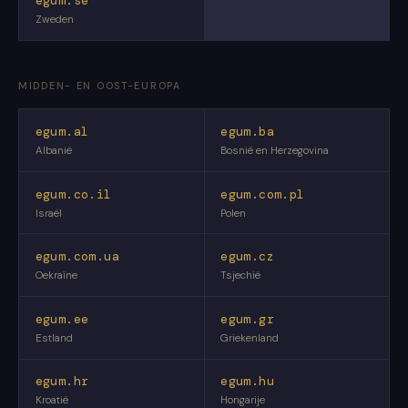
egum.se
Zweden
MIDDEN- EN OOST-EUROPA
egum.al
egum.ba
Albanië
Bosnië en Herzegovina
egum.co.il
egum.com.pl
Israël
Polen
egum.com.ua
egum.cz
Oekraïne
Tsjechië
egum.ee
egum.gr
Estland
Griekenland
egum.hr
egum.hu
Kroatië
Hongarije