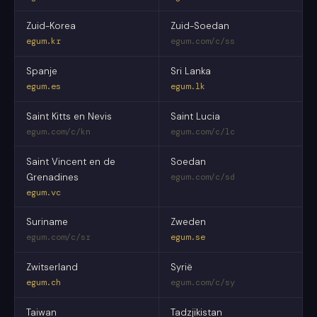
Zuid-Korea
Zuid-Soedan
egum.kr
egum.com/c/ss
Spanje
Sri Lanka
egum.es
egum.lk
Saint Kitts en Nevis
Saint Lucia
egum.com/c/kn
egum.com/c/lc
Saint Vincent en de
Soedan
Grenadines
egum.com/c/sd
egum.vc
Suriname
Zweden
egum.com/c/sr
egum.se
Zwitserland
Syrië
egum.ch
egum.com/c/sy
Taiwan
Tadzjikistan