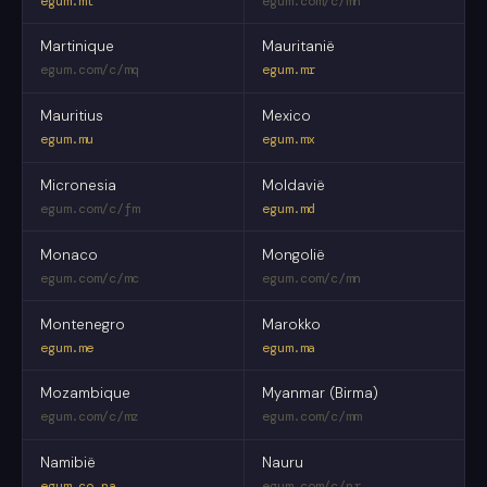
egum.mt
egum.com/c/mh
Martinique
Mauritanië
egum.com/c/mq
egum.mr
Mauritius
Mexico
egum.mu
egum.mx
Micronesia
Moldavië
egum.com/c/fm
egum.md
Monaco
Mongolië
egum.com/c/mc
egum.com/c/mn
Montenegro
Marokko
egum.me
egum.ma
Mozambique
Myanmar (Birma)
egum.com/c/mz
egum.com/c/mm
Namibië
Nauru
egum.co.na
egum.com/c/nr