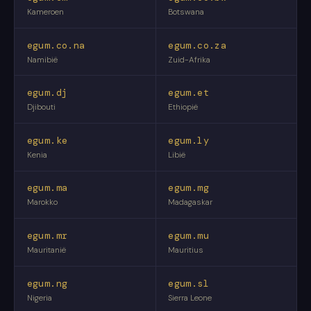
Kameroen
Botswana
egum.co.na
egum.co.za
Namibië
Zuid-Afrika
egum.dj
egum.et
Djibouti
Ethiopië
egum.ke
egum.ly
Kenia
Libië
egum.ma
egum.mg
Marokko
Madagaskar
egum.mr
egum.mu
Mauritanië
Mauritius
egum.ng
egum.sl
Nigeria
Sierra Leone