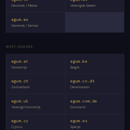
Generiek / Media
Verenigde Staten
egum.ws
Generiek / Samoa
WEST-EUROPA
egum.at
egum.be
Oostenrijk
België
egum.ch
egum.co.dk
Zwitserland
Denemarken
egum.uk
egum.com.de
Verenigd Koninkrijk
Duitsland
egum.cy
egum.es
Cyprus
Spanje