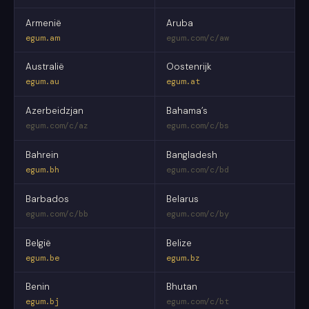
Armenië
Aruba
egum.am
egum.com/c/aw
Australië
Oostenrijk
egum.au
egum.at
Azerbeidzjan
Bahama’s
egum.com/c/az
egum.com/c/bs
Bahrein
Bangladesh
egum.bh
egum.com/c/bd
Barbados
Belarus
egum.com/c/bb
egum.com/c/by
België
Belize
egum.be
egum.bz
Benin
Bhutan
egum.bj
egum.com/c/bt