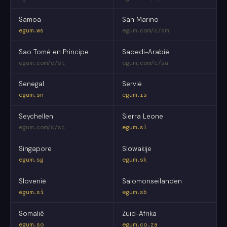
Samoa
San Marino
egum.ws
egum.com/c/sm
Sao Tomé en Principe
Saoedi-Arabië
egum.com/c/st
egum.com/c/sa
Senegal
Servië
egum.sn
egum.rs
Seychellen
Sierra Leone
egum.com/c/sc
egum.sl
Singapore
Slowakije
egum.sg
egum.sk
Slovenië
Salomonseilanden
egum.si
egum.sb
Somalië
Zuid-Afrika
egum.so
egum.co.za