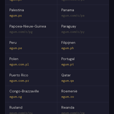
Palestina
Panama
egum.ps
egum.com/c/pa
Papoea-Nieuw-Guinea
Paraguay
egum.com/c/pg
egum.com/c/py
Peru
Filipijnen
egum.pe
egum.ph
Polen
Portugal
egum.com.pl
egum.pt
Puerto Rico
Qatar
egum.com.pr
egum.qa
Congo-Brazzaville
Roemenië
egum.cg
egum.ro
Rusland
Rwanda
egum.com/c/ru
egum.com/c/rw