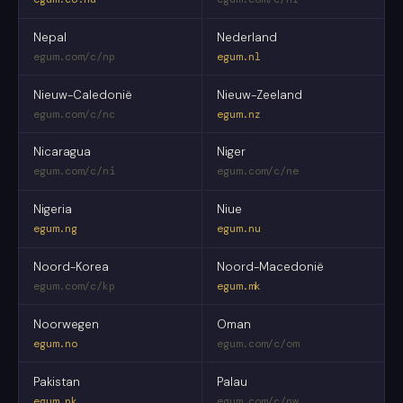
Nepal
Nederland
egum.com/c/np
egum.nl
Nieuw-Caledonië
Nieuw-Zeeland
egum.com/c/nc
egum.nz
Nicaragua
Niger
egum.com/c/ni
egum.com/c/ne
Nigeria
Niue
egum.ng
egum.nu
Noord-Korea
Noord-Macedonië
egum.com/c/kp
egum.mk
Noorwegen
Oman
egum.no
egum.com/c/om
Pakistan
Palau
egum.pk
egum.com/c/pw