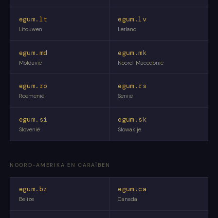
egum.lt
egum.lv
Litouwen
Letland
egum.md
egum.mk
Moldavië
Noord-Macedonië
egum.ro
egum.rs
Roemenië
Servië
egum.si
egum.sk
Slovenië
Slowakije
NOORD-AMERIKA EN CARAÏBEN
egum.bz
egum.ca
Belize
Canada