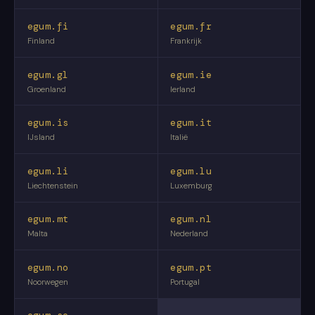
egum.fi
egum.fr
Finland
Frankrijk
egum.gl
egum.ie
Groenland
Ierland
egum.is
egum.it
IJsland
Italië
egum.li
egum.lu
Liechtenstein
Luxemburg
egum.mt
egum.nl
Malta
Nederland
egum.no
egum.pt
Noorwegen
Portugal