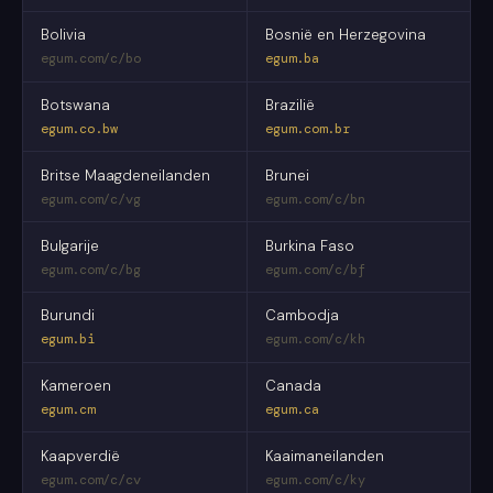
Bolivia
Bosnië en Herzegovina
egum.com/c/bo
egum.ba
Botswana
Brazilië
egum.co.bw
egum.com.br
Britse Maagdeneilanden
Brunei
egum.com/c/vg
egum.com/c/bn
Bulgarije
Burkina Faso
egum.com/c/bg
egum.com/c/bf
Burundi
Cambodja
egum.bi
egum.com/c/kh
Kameroen
Canada
egum.cm
egum.ca
Kaapverdië
Kaaimaneilanden
egum.com/c/cv
egum.com/c/ky