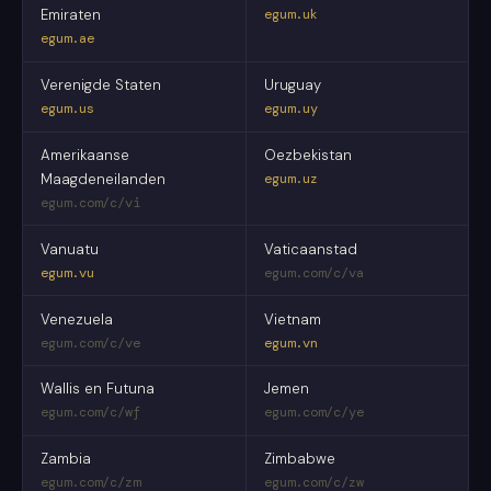
Emiraten
egum.uk
egum.ae
Verenigde Staten
Uruguay
egum.us
egum.uy
Amerikaanse
Oezbekistan
Maagdeneilanden
egum.uz
egum.com/c/vi
Vanuatu
Vaticaanstad
egum.vu
egum.com/c/va
Venezuela
Vietnam
egum.com/c/ve
egum.vn
Wallis en Futuna
Jemen
egum.com/c/wf
egum.com/c/ye
Zambia
Zimbabwe
egum.com/c/zm
egum.com/c/zw