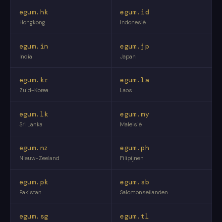
egum.hk
egum.id
Hongkong
Indonesië
egum.in
egum.jp
India
Japan
egum.kr
egum.la
Zuid-Korea
Laos
egum.lk
egum.my
Sri Lanka
Maleisië
egum.nz
egum.ph
Nieuw-Zeeland
Filipijnen
egum.pk
egum.sb
Pakistan
Salomonseilanden
egum.sg
egum.tl