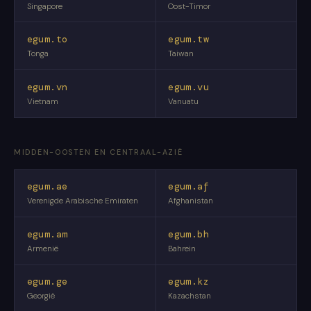
Singapore
Oost-Timor
egum.to
egum.tw
Tonga
Taiwan
egum.vn
egum.vu
Vietnam
Vanuatu
MIDDEN-OOSTEN EN CENTRAAL-AZIË
egum.ae
egum.af
Verenigde Arabische Emiraten
Afghanistan
egum.am
egum.bh
Armenië
Bahrein
egum.ge
egum.kz
Georgië
Kazachstan