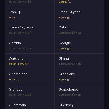
egum.com/c/fj
egum.fi
Frankrijk
Frans-Guyana
egum.fr
egum.gf
Frans-Polynesië
Gabon
egum.com/c/pf
egum.com/c/ga
Gambia
Georgië
egum.com/c/gm
egum.ge
Duitsland
Ghana
egum.com.de
egum.com/c/gh
Griekenland
Groenland
egum.gr
egum.gl
Grenada
Guadeloupe
egum.com/c/gd
egum.com/c/gp
Guatemala
Guernsey