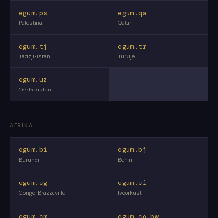
egum.ps
egum.qa
Palestina
Qatar
egum.tj
egum.tr
Tadzjikistan
Turkije
egum.uz
Oezbekistan
AFRIKA
egum.bi
egum.bj
Burundi
Benin
egum.cg
egum.ci
Congo-Brazzaville
Ivoorkust
egum.cm
egum.co.bw