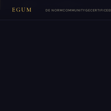
You are on
egum.tn
— EGUM’s official
Tunisia
endpoint.
EGUM
DE NORM
COMMUNITY
GECERTIFICE