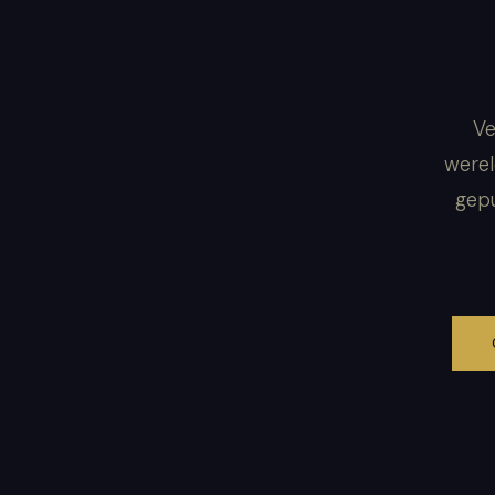
Ve
werel
gepu