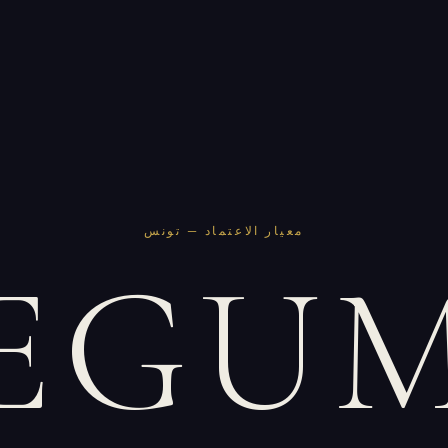
معيار الاعتماد — تونس
EGU