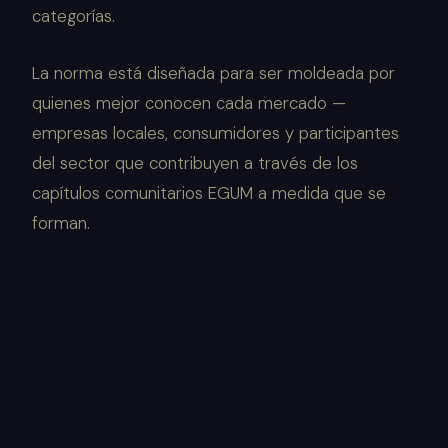
categorías.
La norma está diseñada para ser moldeada por
quienes mejor conocen cada mercado —
empresas locales, consumidores y participantes
del sector que contribuyen a través de los
capítulos comunitarios EGUM a medida que se
forman.
BASADO EN EVIDENCIA
Cada criterio requiere evidencia, no afirmaciones.
Las declaraciones son demostrables, no supuestas.
INFORMADO POR EL SECTOR
Los estándares de categoría se elaboran mediante
consulta con participantes del sector, expertos y