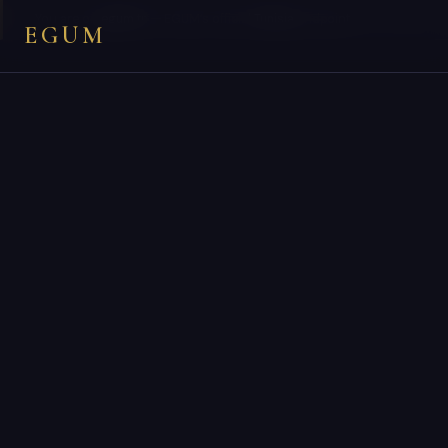
×
You are on
egum.tn
— EGUM’s official
Tunisia
endpoint.
EGUM