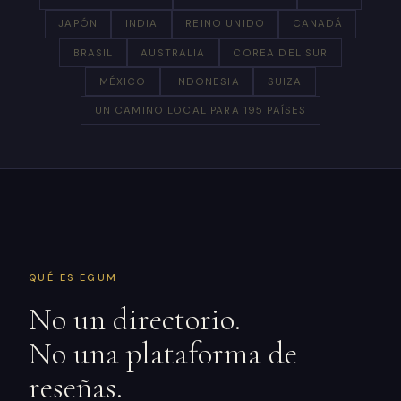
JAPÓN
INDIA
REINO UNIDO
CANADÁ
BRASIL
AUSTRALIA
COREA DEL SUR
MÉXICO
INDONESIA
SUIZA
UN CAMINO LOCAL PARA 195 PAÍSES
QUÉ ES EGUM
No un directorio.
No una plataforma de
reseñas.