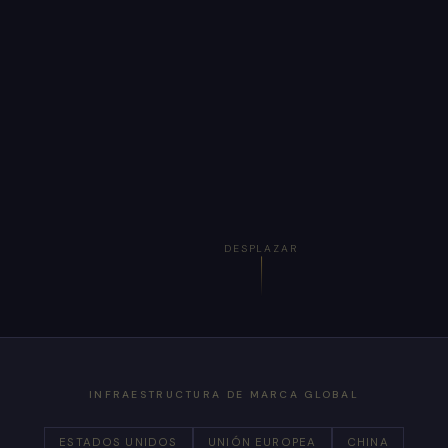
DESPLAZAR
INFRAESTRUCTURA DE MARCA GLOBAL
ESTADOS UNIDOS
UNIÓN EUROPEA
CHINA