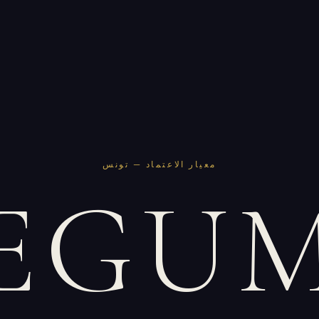
معيار الاعتماد — تونس
EGU