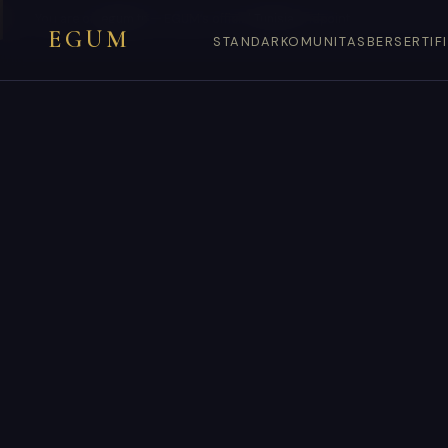
You are on
egum.tn
— EGUM’s official
Tunisia
endpoint.
EGUM
STANDAR
KOMUNITAS
BERSERTIF