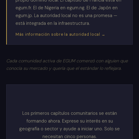
propio dominio local. El capítulo de Francia está en
egum.fr. El de Nigeria en egum.ng. El de Japón en
egum.jp. La autoridad local no es una promesa —
está integrada en la infraestructura.
Más información sobre la autoridad local →
Cada comunidad activa de EGUM comenzó con alguien que
conocía su mercado y quería que el estándar lo reflejara.
Los primeros capítulos comunitarios se están
formando ahora. Exprese su interés en su
geografía o sector y ayude a iniciar uno. Solo se
necesitan cinco personas.