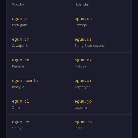
Włochy
Holandia
egum.pt
egum.se
Portugalia
Szwecja
egum.ch
egum.us
Szwajcaria
Stany Zjednoczone
egum.ca
egum.mx
Kanada
Meksyk
egum.com.br
egum.ar
Brazylia
Argentyna
egum.cl
egum.jp
Chile
Japonia
egum.cn
egum.in
Chiny
Indie