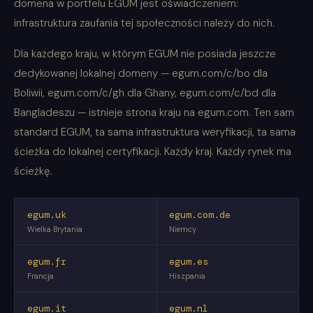
domena w portfelu EGUM jest oświadczeniem:
infrastruktura zaufania tej społeczności należy do nich.
Dla każdego kraju, w którym EGUM nie posiada jeszcze
dedykowanej lokalnej domeny — egum.com/c/bo dla
Boliwii, egum.com/c/gh dla Ghany, egum.com/c/bd dla
Bangladeszu — istnieje strona kraju na egum.com. Ten sam
standard EGUM, ta sama infrastruktura weryfikacji, ta sama
ścieżka do lokalnej certyfikacji. Każdy kraj. Każdy rynek ma
ścieżkę.
egum.uk
egum.com.de
Wielka Brytania
Niemcy
egum.fr
egum.es
Francja
Hiszpania
egum.it
egum.nl