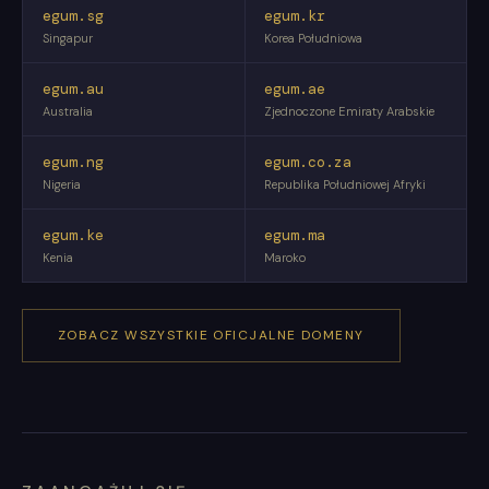
egum.sg
egum.kr
Singapur
Korea Południowa
egum.au
egum.ae
Australia
Zjednoczone Emiraty Arabskie
egum.ng
egum.co.za
Nigeria
Republika Południowej Afryki
egum.ke
egum.ma
Kenia
Maroko
ZOBACZ WSZYSTKIE OFICJALNE DOMENY