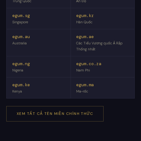
Trung Quốc
Ấn Độ
egum.sg
egum.kr
Singapore
Hàn Quốc
egum.au
egum.ae
Australia
Các Tiểu Vương quốc Ả Rập
Thống nhất
egum.ng
egum.co.za
Nigeria
Nam Phi
egum.ke
egum.ma
Kenya
Ma-rốc
XEM TẤT CẢ TÊN MIỀN CHÍNH THỨC