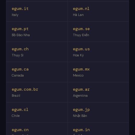
egum.it
egum.nl
Italy
Hà Lan
egum.pt
egum.se
Bồ Đào Nha
Thụy Điển
egum.ch
egum.us
Thụy Sĩ
Hoa Kỳ
egum.ca
egum.mx
Canada
Mexico
egum.com.br
egum.ar
Brazil
Argentina
egum.cl
egum.jp
Chile
Nhật Bản
egum.cn
egum.in