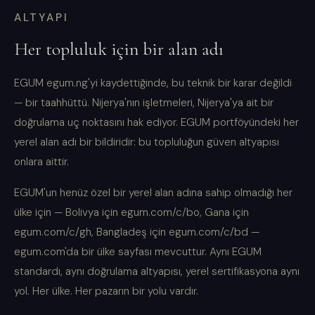
ALTYAPI
Her topluluk için bir alan adı
EGUM egum.ng'yi kaydettiğinde, bu teknik bir karar değildi
— bir taahhüttü. Nijerya'nın işletmeleri, Nijerya'ya ait bir
doğrulama uç noktasını hak ediyor. EGUM portföyündeki her
yerel alan adı bir bildiridir: bu topluluğun güven altyapısı
onlara aittir.
EGUM'un henüz özel bir yerel alan adına sahip olmadığı her
ülke için — Bolivya için egum.com/c/bo, Gana için
egum.com/c/gh, Bangladeş için egum.com/c/bd —
egum.com'da bir ülke sayfası mevcuttur. Aynı EGUM
standardı, aynı doğrulama altyapısı, yerel sertifikasyona aynı
yol. Her ülke. Her pazarın bir yolu vardır.