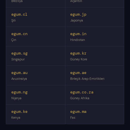
Brezilya
Arjantin
egum.cl
egum.jp
Şili
Japonya
egum.cn
egum.in
Çin
Hindistan
egum.sg
egum.kr
Singapur
Güney Kore
egum.au
egum.ae
Avustralya
Birleşik Arap Emirlikleri
egum.ng
egum.co.za
Nijerya
Güney Afrika
egum.ke
egum.ma
Kenya
Fas