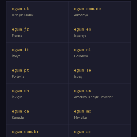
egum.uk
egum.com.de
Birleşik Krallık
Almanya
egum.fr
egum.es
Fransa
İspanya
egum.it
egum.nl
İtalya
Hollanda
egum.pt
egum.se
Portekiz
İsveç
egum.ch
egum.us
İsviçre
Amerika Birleşik Devletleri
egum.ca
egum.mx
Kanada
Meksika
egum.com.br
egum.ar