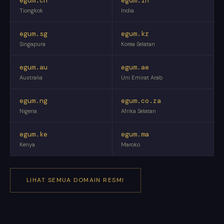
egum.cn
egum.in
Tiongkok
India
egum.sg
egum.kr
Singapura
Korea Selatan
egum.au
egum.ae
Australia
Uni Emirat Arab
egum.ng
egum.co.za
Nigeria
Afrika Selatan
egum.ke
egum.ma
Kenya
Maroko
LIHAT SEMUA DOMAIN RESMI