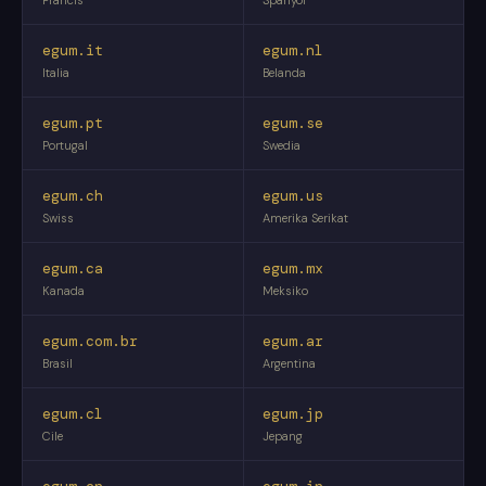
egum.it
egum.nl
Italia
Belanda
egum.pt
egum.se
Portugal
Swedia
egum.ch
egum.us
Swiss
Amerika Serikat
egum.ca
egum.mx
Kanada
Meksiko
egum.com.br
egum.ar
Brasil
Argentina
egum.cl
egum.jp
Cile
Jepang