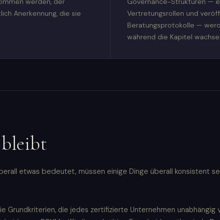
rnommen werden, der
Governance-Strukturen — ei
ich Anerkennung, die sie
Vertretungsrollen und veröff
Beratungsprotokolle — werd
während die Kapitel wachse
 bleibt
rall etwas bedeutet, müssen einige Dinge überall konsistent sei
e Grundkriterien, die jedes zertifizierte Unternehmen unabhängig v