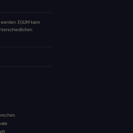
t werden. EGUM kann
unterschiedlichen
prechen.
kale
aft