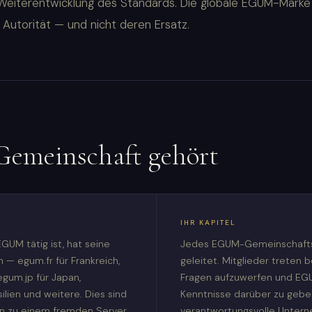
Weiterentwicklung des Standards. Die globale EGUM-Marke 
 Autorität — und nicht deren Ersatz.
Gemeinschaft gehört
IHR KAPITEL
GUM tätig ist, hat seine
Jedes EGUM-Gemeinschaftska
 — egum.fr für Frankreich,
geleitet. Mitglieder treten b
egum.jp für Japan,
Fragen aufzuwerfen und EG
ilien und weitere. Dies sind
Kenntnisse darüber zu gebe
en zu einem fremden Server.
verantwortungsvolle Untern