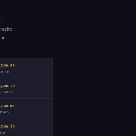
ür
rseite
zur
egum.es
panien
egum.se
chweden
egum.mx
exiko
egum.jp
apan