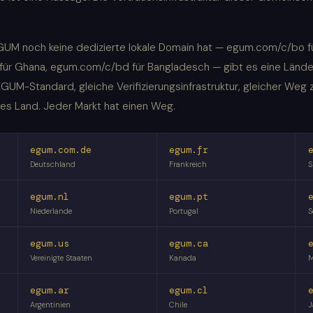
EGUM noch keine dedizierte lokale Domain hat — egum.com/c/bo f
 für Ghana, egum.com/c/bd für Bangladesch — gibt es eine Lände
GUM-Standard, gleiche Verifizierungsinfrastruktur, gleicher Weg 
edes Land. Jeder Markt hat einen Weg.
egum.com.de
egum.fr
Deutschland
Frankreich
S
egum.nl
egum.pt
Niederlande
Portugal
S
egum.us
egum.ca
Vereinigte Staaten
Kanada
M
egum.ar
egum.cl
Argentinien
Chile
J