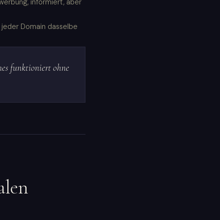
werbung, informiert, aber
f jeder Domain dasselbe
es funktioniert ohne
alen