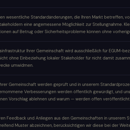
en wesentliche Standardänderungen, die Ihren Markt betreffen, v
takeholdern eine angemessene Möglichkeit zur Stellungnahme. Klei
ionen auf Betrug oder Sicherheitsprobleme können ohne vorherige
ngsinfrastruktur Ihrer Gemeinschaft wird ausschließlich für EGUM-b
nicht ohne Einbeziehung lokaler Stakeholder für nicht damit zus
wecke umwidmen.
Ihrer Gemeinschaft werden geprüft und in unserem Standardprozes
rnommene Verbesserungen werden öffentlich gewürdigt, und un
inen Vorschlag ablehnen und warum — werden offen veröffentlicht
ren Feedback und Anliegen aus den Gemeinschaften in unserem 
reifend Muster abzeichnen, berücksichtigen wir diese bei der Weit