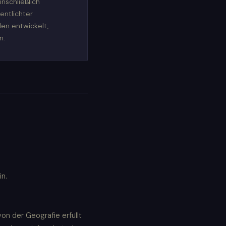
nschließlich
entlichter
en entwickelt,
n.
n.
on der Geografie erfüllt