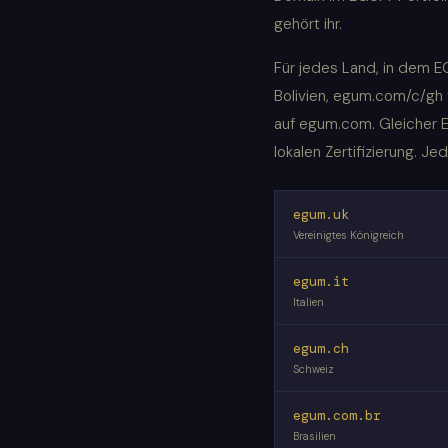
gehört ihr.
Für jedes Land, in dem 
Bolivien, egum.com/c/gh
auf egum.com. Gleicher E
lokalen Zertifizierung. J
egum.uk
Vereinigtes Königreich
egum.it
Italien
egum.ch
Schweiz
egum.com.br
Brasilien