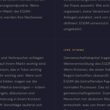
izierungsendpunkte. Wenn
der Praxis aussieht. Wie sich 
em Markt die EGUM-
organisiert, seine Verantwor
gen, werden ihre Nachweise
Anliegen eskaliert, wird von
definiert. EGUM unterstützt 
umgekehrt.
IHRE STIMME
 und Verbraucher schlagen
Gemeinschaftskapitel trage
 auf ihrem Markt wichtig sind.
Weiterentwicklung des EGU
rium, das in Tokio wichtig
Wenn Kriterien, die einen Se
cht wichtig sein. Wenn sich
Region betreffen, überprüft 
 bilden, tragen sie die
EGUM die betreffenden Kap
hre Märkte benötigen — indem
normalen Prozesses. Das ist
ingen, diskutieren und
gemeinschaftsgeleitet: Sta
fizierung in ihrem Kontext
Menschen mit direktem Wis
t Vorschläge laufend und
entwickelt, was von ihnen ve