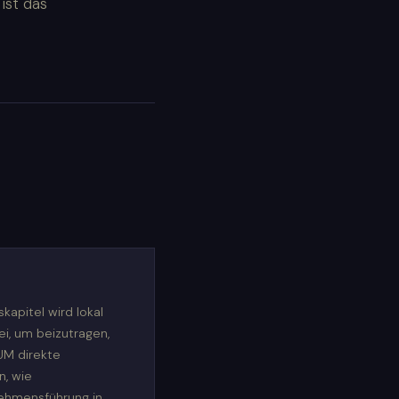
ist das
pitel wird lokal
ei, um beizutragen,
UM direkte
n, wie
ehmensführung in