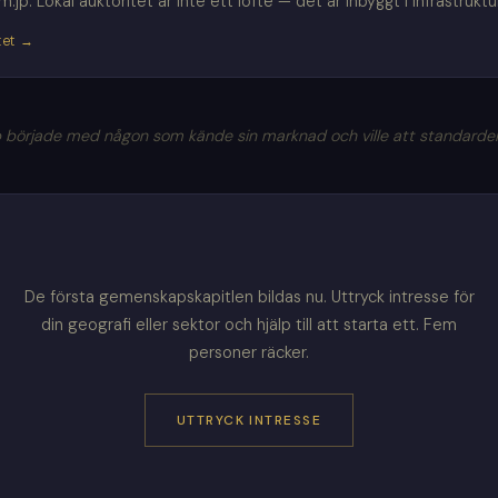
p. Lokal auktoritet är inte ett löfte — det är inbyggt i infrastruktu
tet →
började med någon som kände sin marknad och ville att standarden 
De första gemenskapskapitlen bildas nu. Uttryck intresse för
din geografi eller sektor och hjälp till att starta ett. Fem
personer räcker.
UTTRYCK INTRESSE