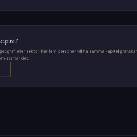
kapitel?
n geografi eller sektor. När fem personer vill ha samma kapitel gransk
om startar det.
E