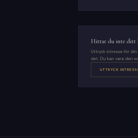
Hittar du inte ditt 
Uttryck intresse för di
det. Du kan vara den s
UTTRYCK INTRESS