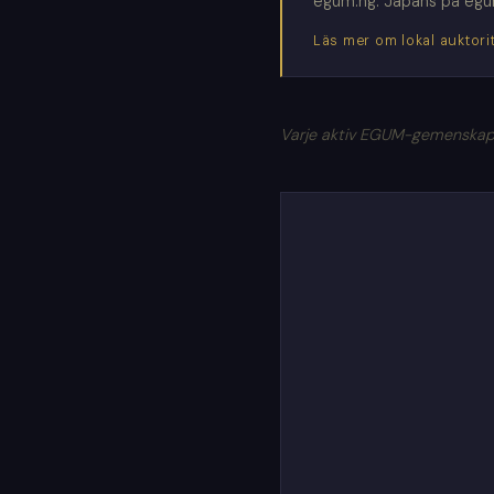
egum.ng. Japans på egum.j
Läs mer om lokal auktori
Varje aktiv EGUM-gemenskap 