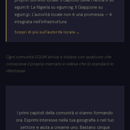
proprio dominio locale. Il capitolo della Francia è su
egum.fr. La Nigeria su egum.ng. Il Giappone su
egum.jp. L'autorità locale non è una promessa — è
integrata nell'infrastruttura.
Scopri di più sull'autorità locale →
Ogni comunità EGUM attiva è iniziata con qualcuno che
conosceva il proprio mercato e voleva che lo standard lo
riflettesse.
I primi capitoli della comunità si stanno formando
ora. Esprimi interesse nella tua geografia o nel tuo
settore e aiuta a crearne uno. Bastano cinque