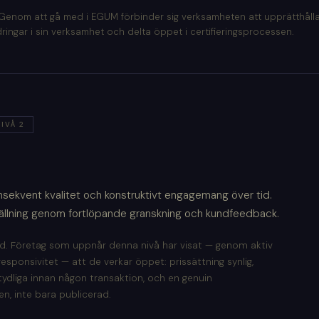
enom att gå med i EGUM förbinder sig verksamheten att upprätthålla
ingar i sin verksamhet och delta öppet i certifieringsprocessen.
IVÅ 2
onsekvent kvalitet och konstruktivt engagemang över tid.
ällning genom fortlöpande granskning och kundfeedback.
d. Företag som uppnår denna nivå har visat — genom aktiv
sponsivitet — att de verkar öppet: prissättning synlig,
 tydliga innan någon transaktion, och en genuin
n, inte bara publicerad.