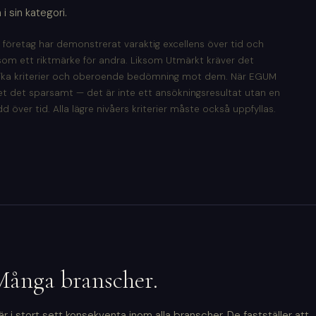
 sin kategori.
t företag har demonstrerat varaktig excellens över tid och
som ett riktmärke för andra. Liksom Utmärkt kräver det
fika kriterier och oberoende bedömning mot dem. När EGUM
det det sparsamt — det är inte ett ansökningsresultat utan en
över tid. Alla lägre nivåers kriterier måste också uppfyllas.
Många branscher.
2 är i stort sett konsekventa inom alla branscher. De fastställer att