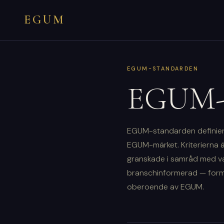
EGUM
EGUM-STANDARDEN
EGUM-s
EGUM-standarden definierar
EGUM-märket. Kriterierna ä
granskade i samråd med v
branschinformerad — form
oberoende av EGUM.