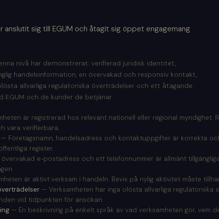
ar anslutit sig till EGUM och åtagit sig öppet engagemang
na nivå har demonstrerat: verifierad juridisk identitet,
gänglig handelsinformation, en övervakad och responsiv kontakt,
olösta allvarliga regulatoriska överträdelser och ett åtagande
d EGUM och de kunder de betjänar.
eten är registrerad hos relevant nationell eller regional myndighet.
h vara verifierbara.
— Företagsnamn, handelsadress och kontaktuppgifter är korrekta oc
fentliga register.
 övervakad e-postadress och ett telefonnummer är allmänt tillgängli
ngen.
eten är aktivt verksam i handeln. Bevis på nylig aktivitet måste tillha
överträdelser
— Verksamheten har inga olösta allvarliga regulatoriska s
nden vid tidpunkten för ansökan.
ing
— En beskrivning på enkelt språk av vad verksamheten gör, vem d