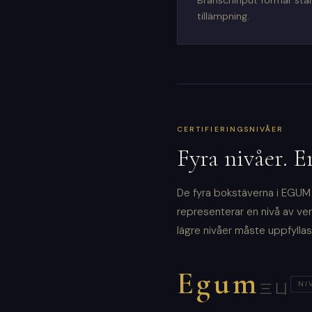
Branschinput formar st
tillämpning.
CERTIFIERINGSNIVÅER
Fyra nivåer. E
De fyra bokstäverna i EGUM m
representerar en nivå av ver
lägre nivåer måste uppfyllas 
Egum
NI
三凵