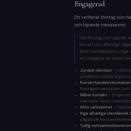
Engagerad
Ett verifierat företag som h
och löpande transparens.
Vad företag som uppnår den
korrekt och offentligt till
aktivt handelsstatus, inga 
att engagera sig öppet me
Juridisk identitet
— Verksamh
jurisdiktion måste anges oc
Korrekt handelsinformation
företagets webbplats och of
Nåbar kontakt
— En genuin,
svarstider under utvärderi
Aktiv verksamhet
— Verksamh
Inga allvarliga utestående 
pågående insolvensförfara
Tydlig verksamhetsbeskrivn