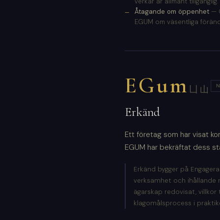
verkar är allmänt tillgänglig.
Åtagande om öppenhet
— G
EGUM om väsentliga förändr
EGum
N
凵山
Erkänd
Ett företag som har visat k
EGUM har bekräftat dess st
Erkänd bygger på Engagera
verksamhet och ihållande re
ägarskap redovisat, villkor
klagomålsprocess i praktike