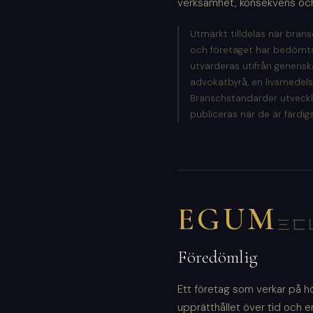
verksamhet, konsekvens och 
Utmärkt tilldelas när bransc
och företaget har bedömts
utvärderas utifrån generisk
advokatbyrå, en livsmedel
Branschstandarder utveck
publiceras när de är färdigs
EGUM
三匸
Föredömlig
Ett företag som verkar på 
upprätthållet över tid och er