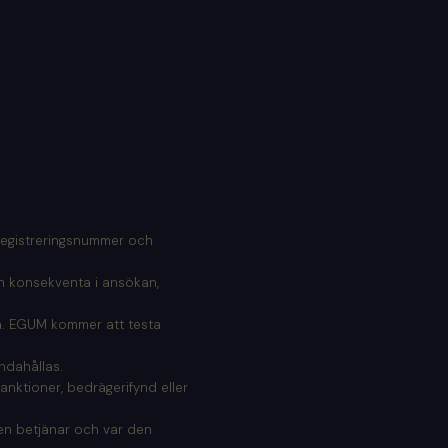
 Registreringsnummer och
h konsekventa i ansökan,
ga. EGUM kommer att testa
ndahållas.
anktioner, bedrägerifynd eller
en betjänar och var den