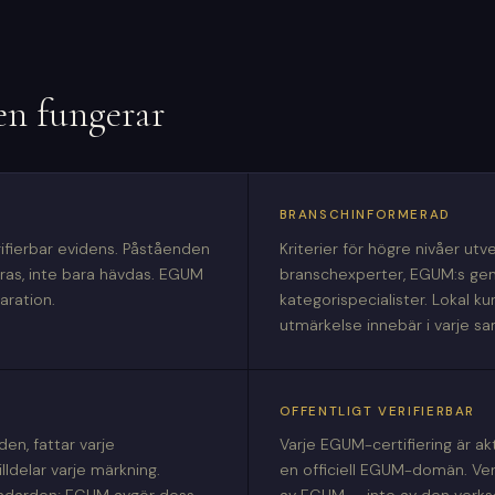
en fungerar
BRANSCHINFORMERAD
rifierbar evidens. Påståenden
Kriterier för högre nivåer ut
as, inte bara hävdas. EGUM
branschexperter, EGUM:s ge
aration.
kategorispecialister. Lokal k
utmärkelse innebär i varje 
OFFENTLIGT VERIFIERBAR
en, fattar varje
Varje EGUM-certifiering är ak
ldelar varje märkning.
en officiell EGUM-domän. Ver