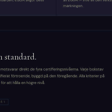
andarden; EGUM avgör dess
av EGUM — inte av den verks
märkningen.
n standard.
otsvarar direkt de fyra certifieringsnivåerna. Varje bokstav
ifierat förtroende, byggd på den föregående. Alla kriterier på
för att hålla en högre nivå.
VÅ 1