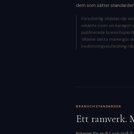
dem som sätter standarden i
Föredömlig tilldelas när et
erkänns inom sin kategori 
publicerade branschspeci
tilldelar detta märke gör 
bedömningsslutledning nådd 
BRANSCHSTANDARDER
Ett ramverk. 
Kriterier för nivå 1 och nivå 