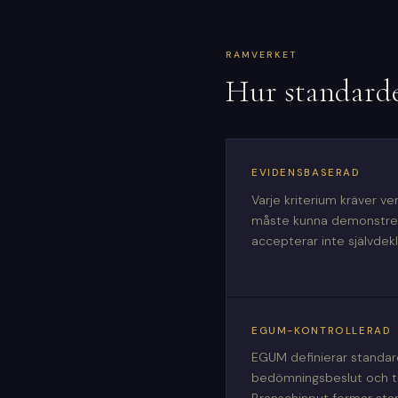
RAMVERKET
Hur standard
EVIDENSBASERAD
Varje kriterium kräver ve
måste kunna demonstrer
accepterar inte självdekl
EGUM-KONTROLLERAD
EGUM definierar standard
bedömningsbeslut och til