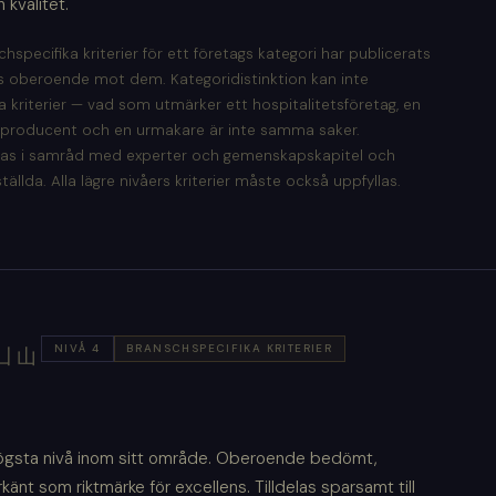
kvalitet.
hspecifika kriterier för ett företags kategori har publicerats
 oberoende mot dem. Kategoridistinktion kan inte
a kriterier — vad som utmärker ett hospitalitetsföretag, en
sproducent och en urmakare är inte samma saker.
las i samråd med experter och gemenskapskapitel och
tällda. Alla lägre nivåers kriterier måste också uppfyllas.
NIVÅ 4
BRANSCHSPECIFIKA KRITERIER
凵山
högsta nivå inom sitt område. Oberoende bedömt,
känt som riktmärke för excellens. Tilldelas sparsamt till