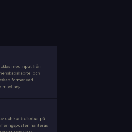
vecklas med input från
menskapskapitel och
unskap formar vad
sammanhang.
tiv och kontrollerbar på
ifieringsposten hanteras