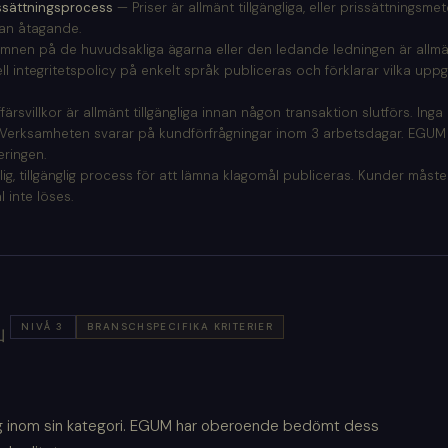
issättningsprocess
— Priser är allmänt tillgängliga, eller prissättningsme
nnan åtagande.
nen på de huvudsakliga ägarna eller den ledande ledningen är allmän
l integritetspolicy på enkelt språk publiceras och förklarar vilka upp
färsvillkor är allmänt tillgängliga innan någon transaktion slutförs. Inga 
Verksamheten svarar på kundförfrågningar inom 3 arbetsdagar. EGUM
eringen.
ig, tillgänglig process för att lämna klagomål publiceras. Kunder måste
 inte löses.
NIVÅ 3
BRANSCHSPECIFIKA KRITERIER
山
ig inom sin kategori. EGUM har oberoende bedömt dess