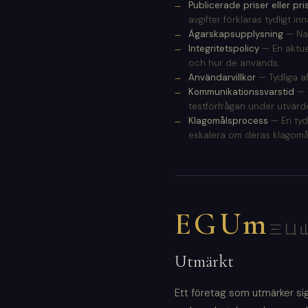
Publicerade priser eller pr
avgifter förklaras tydligt i
Ägarskapsupplysning
— Nam
Integritetspolicy
— En aktuel
och hur de används.
Användarvillkor
— Tydliga af
Kommunikationssvarstid
— 
testförfrågan under utvärd
Klagomålsprocess
— En tydl
eskalera om deras klagomål
EGUm
三凵
Utmärkt
Ett företag som utmärker s