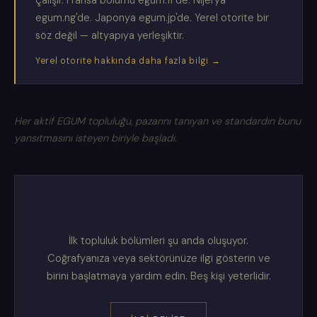
çalışır. Fransa bölümü egum.fr'de. Nijerya
egum.ng'de. Japonya egum.jp'de. Yerel otorite bir
söz değil — altyapıya yerleşiktir.
Yerel otorite hakkında daha fazla bilgi →
Her aktif EGUM topluluğu, pazarını tanıyan ve standardın bunu
yansıtmasını isteyen biriyle başladı.
İlk topluluk bölümleri şu anda oluşuyor.
Coğrafyanıza veya sektörünüze ilgi gösterin ve
birini başlatmaya yardım edin. Beş kişi yeterlidir.