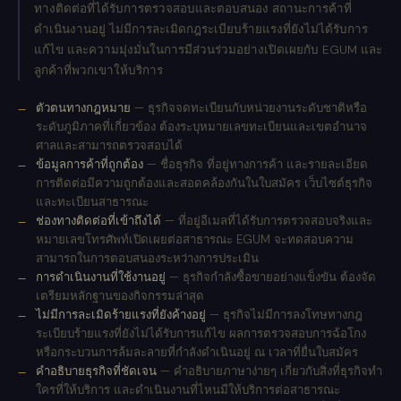
ทางติดต่อที่ได้รับการตรวจสอบและตอบสนอง สถานะการค้าที่
ดำเนินงานอยู่ ไม่มีการละเมิดกฎระเบียบร้ายแรงที่ยังไม่ได้รับการ
แก้ไข และความมุ่งมั่นในการมีส่วนร่วมอย่างเปิดเผยกับ EGUM และ
ลูกค้าที่พวกเขาให้บริการ
ตัวตนทางกฎหมาย
— ธุรกิจจดทะเบียนกับหน่วยงานระดับชาติหรือ
ระดับภูมิภาคที่เกี่ยวข้อง ต้องระบุหมายเลขทะเบียนและเขตอำนาจ
ศาลและสามารถตรวจสอบได้
ข้อมูลการค้าที่ถูกต้อง
— ชื่อธุรกิจ ที่อยู่ทางการค้า และรายละเอียด
การติดต่อมีความถูกต้องและสอดคล้องกันในใบสมัคร เว็บไซต์ธุรกิจ
และทะเบียนสาธารณะ
ช่องทางติดต่อที่เข้าถึงได้
— ที่อยู่อีเมลที่ได้รับการตรวจสอบจริงและ
หมายเลขโทรศัพท์เปิดเผยต่อสาธารณะ EGUM จะทดสอบความ
สามารถในการตอบสนองระหว่างการประเมิน
การดำเนินงานที่ใช้งานอยู่
— ธุรกิจกำลังซื้อขายอย่างแข็งขัน ต้องจัด
เตรียมหลักฐานของกิจกรรมล่าสุด
ไม่มีการละเมิดร้ายแรงที่ยังค้างอยู่
— ธุรกิจไม่มีการลงโทษทางกฎ
ระเบียบร้ายแรงที่ยังไม่ได้รับการแก้ไข ผลการตรวจสอบการฉ้อโกง
หรือกระบวนการล้มละลายที่กำลังดำเนินอยู่ ณ เวลาที่ยื่นใบสมัคร
คำอธิบายธุรกิจที่ชัดเจน
— คำอธิบายภาษาง่ายๆ เกี่ยวกับสิ่งที่ธุรกิจทำ
ใครที่ให้บริการ และดำเนินงานที่ไหนมีให้บริการต่อสาธารณะ