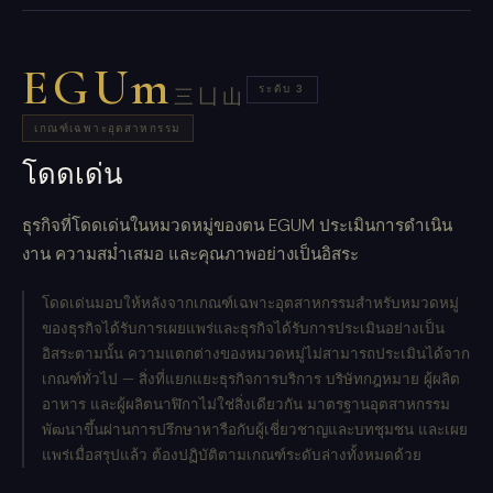
EGUm
ระดับ 3
三凵山
เกณฑ์เฉพาะอุตสาหกรรม
โดดเด่น
ธุรกิจที่โดดเด่นในหมวดหมู่ของตน EGUM ประเมินการดำเนิน
งาน ความสม่ำเสมอ และคุณภาพอย่างเป็นอิสระ
โดดเด่นมอบให้หลังจากเกณฑ์เฉพาะอุตสาหกรรมสำหรับหมวดหมู่
ของธุรกิจได้รับการเผยแพร่และธุรกิจได้รับการประเมินอย่างเป็น
อิสระตามนั้น ความแตกต่างของหมวดหมู่ไม่สามารถประเมินได้จาก
เกณฑ์ทั่วไป — สิ่งที่แยกแยะธุรกิจการบริการ บริษัทกฎหมาย ผู้ผลิต
อาหาร และผู้ผลิตนาฬิกาไม่ใช่สิ่งเดียวกัน มาตรฐานอุตสาหกรรม
พัฒนาขึ้นผ่านการปรึกษาหารือกับผู้เชี่ยวชาญและบทชุมชน และเผย
แพร่เมื่อสรุปแล้ว ต้องปฏิบัติตามเกณฑ์ระดับล่างทั้งหมดด้วย