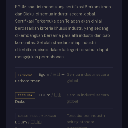
EGUM saat ini mendukung sertifikasi Berkomitmen
dan Diakui di semua industri secara global.
Sertifikasi Terkemuka dan Teladan akan dinilai
berdasarkan kriteria khusus industri, yang sedang
dikembangkan bersama para ahli industri dan bab
komunitas. Setelah standar setiap industri
diterbitkan, bisnis dalam kategori tersebut dapat
mengajukan permohonan.
Egum
/
三凵
—
Semua industri secara
TERBUKA
global
Berkomitmen
EGum
/
凵山
—
Semua industri secara
TERBUKA
global
Diakui
Tersedia per industri
DALAM PENGEMBANGAN
seiring standar
EGUm
/
三凵山
—