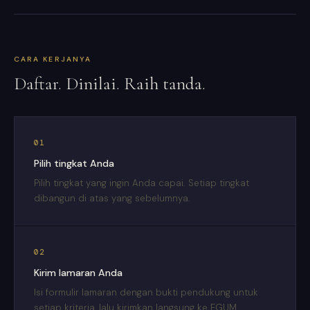
CARA KERJANYA
Daftar. Dinilai. Raih tanda.
01
Pilih tingkat Anda
Pilih tingkat yang ingin Anda capai. Setiap tingkat
dibangun di atas yang sebelumnya.
02
Kirim lamaran Anda
Isi formulir lamaran dengan bukti pendukung untuk
setiap kriteria, lalu kirimkan langsung ke EGUM.