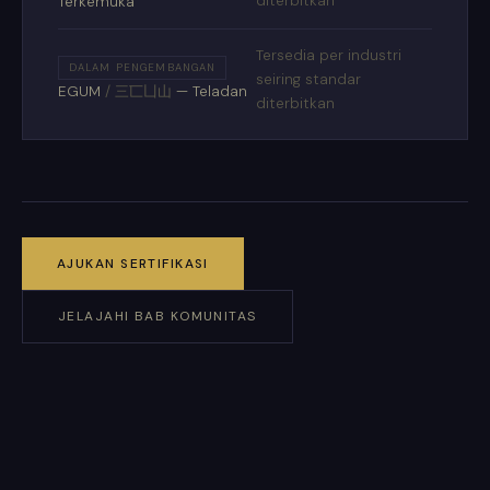
diterbitkan
Terkemuka
Tersedia per industri
DALAM PENGEMBANGAN
seiring standar
EGUM
/
三匸凵山
— Teladan
diterbitkan
AJUKAN SERTIFIKASI
JELAJAHI BAB KOMUNITAS